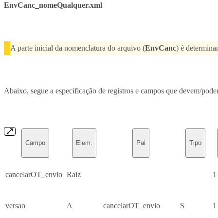
EnvCanc_nomeQualquer.xml
A parte inicial da nomenclatura do arquivo (
EnvCanc
) é determina
Abaixo, segue a especificação de registros e campos que devem/pode
Campo
Elem.
Pai
Tipo
cancelarOT_envio
Raiz
1
versao
A
cancelarOT_envio
S
1