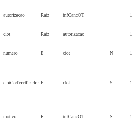
autorizacao
Raiz
infCancOT
1
ciot
Raiz
autorizacao
1
numero
E
ciot
N
1
ciotCodVerificador
E
ciot
S
1
motivo
E
infCancOT
S
1