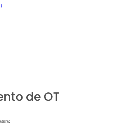
O)
ento de OT
atura: