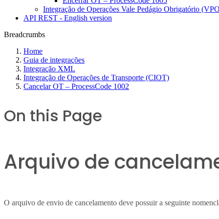
Encerrar OT – ProcessCode 1005
Integração de Operações Vale Pedágio Obrigatório (VP
API REST - English version
Breadcrumbs
Home
Guia de integrações
Integração XML
Integração de Operações de Transporte (CIOT)
Cancelar OT – ProcessCode 1002
On this Page
Arquivo de cancelam
O arquivo de envio de cancelamento deve possuir a seguinte nomencl