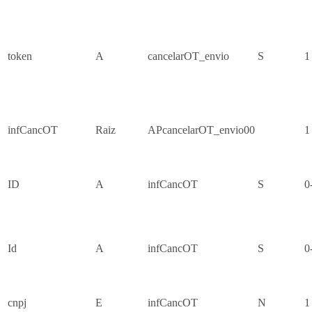
token
A
cancelarOT_envio
S
1
infCancOT
Raiz
APcancelarOT_envio00
1
ID
A
infCancOT
S
0
Id
A
infCancOT
S
0
cnpj
E
infCancOT
N
1