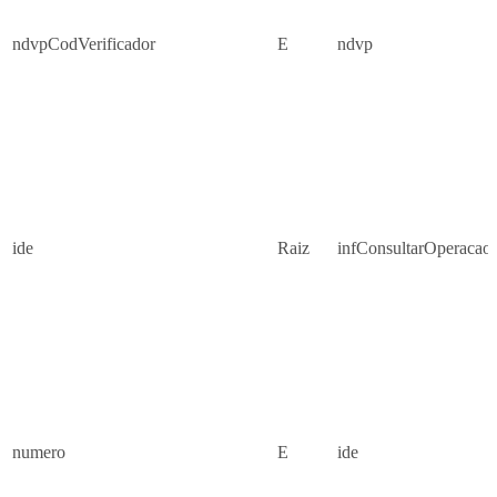
ndvpCodVerificador
E
ndvp
ide
Raiz
infConsultarOperacao
numero
E
ide