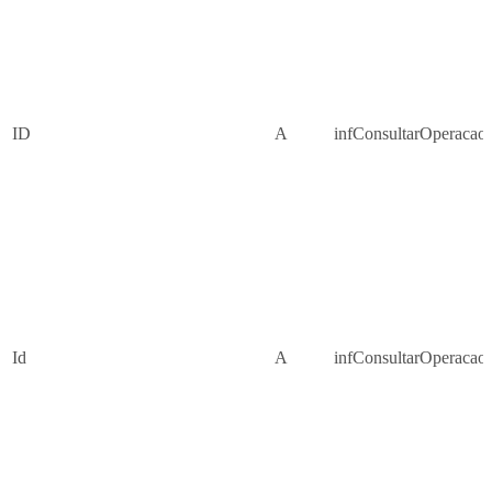
ID
A
infConsultarOperacao
Id
A
infConsultarOperacao