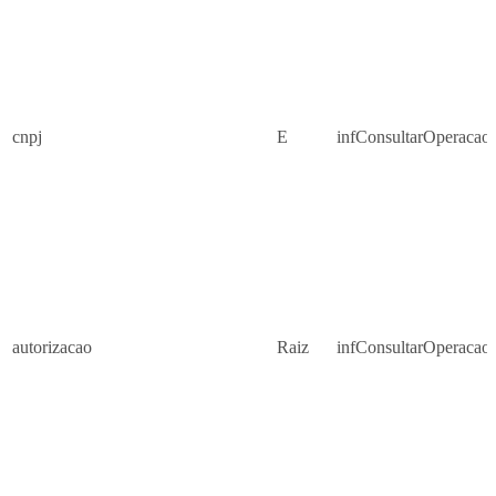
cnpj
E
infConsultarOperacao
autorizacao
Raiz
infConsultarOperacao