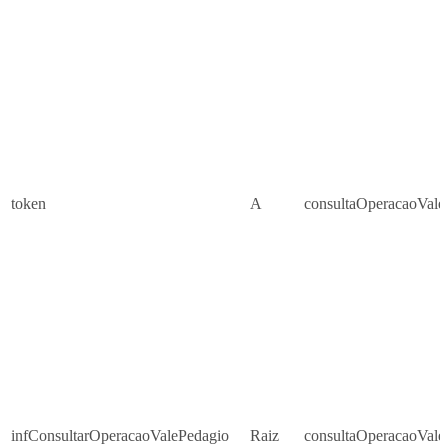
token
A
consultaOperacaoVale
infConsultarOperacaoValePedagio
Raiz
consultaOperacaoVale