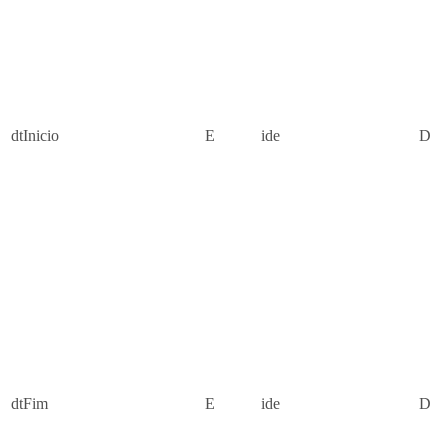
dtInicio
E
ide
D
dtFim
E
ide
D