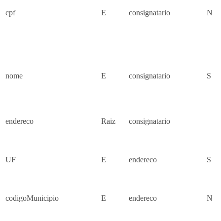
cpf
E
consignatario
N
nome
E
consignatario
S
endereco
Raiz
consignatario
UF
E
endereco
S
codigoMunicipio
E
endereco
N