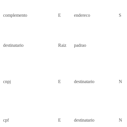
complemento
E
endereco
S
destinatario
Raiz
padrao
cnpj
E
destinatario
N
cpf
E
destinatario
N