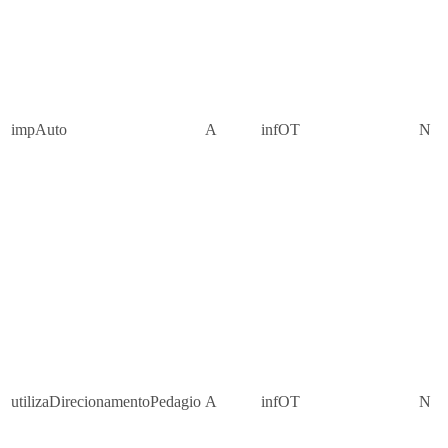
impAuto
A
infOT
N
utilizaDirecionamentoPedagio
A
infOT
N