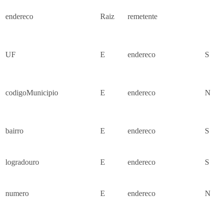
endereco
Raiz
remetente
UF
E
endereco
S
codigoMunicipio
E
endereco
N
bairro
E
endereco
S
logradouro
E
endereco
S
numero
E
endereco
N