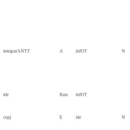
integrarANTT
A
infOT
N
ide
Raiz
infOT
cnpj
E
ide
N