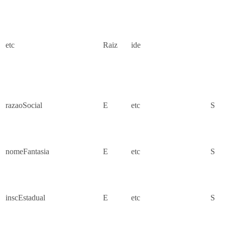
etc
Raiz
ide
razaoSocial
E
etc
S
nomeFantasia
E
etc
S
inscEstadual
E
etc
S