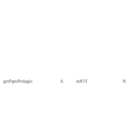
gerPgtoPedagio
A
infOT
N