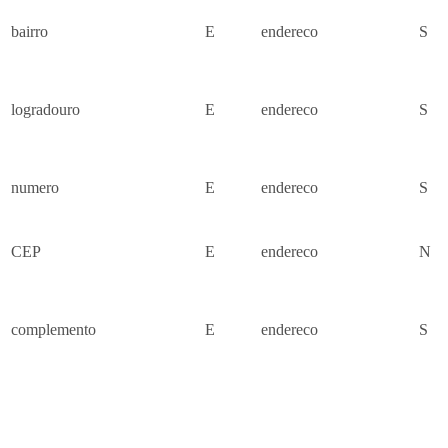
bairro
E
endereco
S
logradouro
E
endereco
S
numero
E
endereco
S
CEP
E
endereco
N
complemento
E
endereco
S