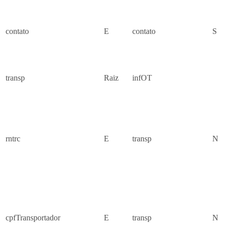
contato
E
contato
S
transp
Raiz
infOT
rntrc
E
transp
N
cpfTransportador
E
transp
N