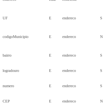
UF
E
endereco
S
codigoMunicipio
E
endereco
N
bairro
E
endereco
S
logradouro
E
endereco
S
numero
E
endereco
S
CEP
E
endereco
N