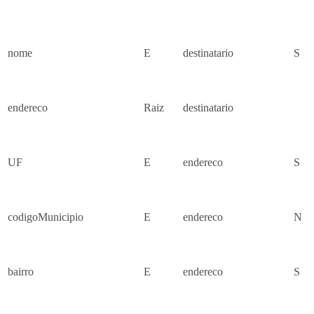
nome
E
destinatario
S
endereco
Raiz
destinatario
UF
E
endereco
S
codigoMunicipio
E
endereco
N
bairro
E
endereco
S