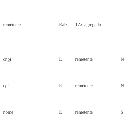
remetente
Raiz
TACagregado
cnpj
E
remetente
N
cpf
E
remetente
N
nome
E
remetente
S