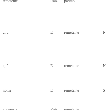
remetente
Raiz
padrao
cnpj
E
remetente
N
cpf
E
remetente
N
nome
E
remetente
S
endereco
Raiz
remetente