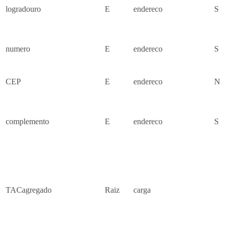
logradouro
E
endereco
S
numero
E
endereco
S
CEP
E
endereco
N
complemento
E
endereco
S
TACagregado
Raiz
carga