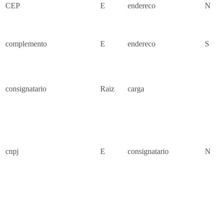
CEP
E
endereco
N
complemento
E
endereco
S
consignatario
Raiz
carga
cnpj
E
consignatario
N