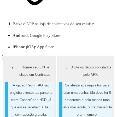
Baixe o APP na loja de aplicativos do seu celular:
Android
: Google Play Store
iPhone (iOS)
: App Store
Informe seu CPF e
Digite os dados solicitados
clique em Continuar.
pelo APP.
A opção
Pedir TAG
não
Se atente aos requisitos para
engloba clientes da parceria
criar uma senha. Ela deve ter 8
entre ConectCar e NDD, já
caracteres e pelo menos uma
que esses recebem a TAG
letra maiúscula, outra minúscula
com adesão gratuita.
e um número.