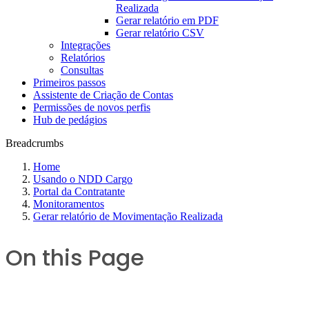
Realizada
Gerar relatório em PDF
Gerar relatório CSV
Integrações
Relatórios
Consultas
Primeiros passos
Assistente de Criação de Contas
Permissões de novos perfis
Hub de pedágios
Breadcrumbs
Home
Usando o NDD Cargo
Portal da Contratante
Monitoramentos
Gerar relatório de Movimentação Realizada
On this Page