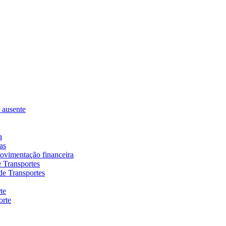
r ausente
a
as
movimentação financeira
e Transportes
de Transportes
te
orte