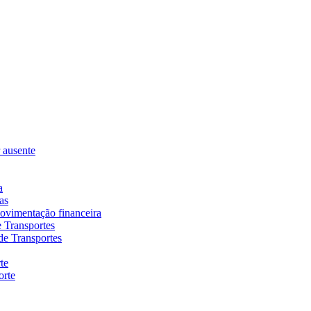
r ausente
a
as
movimentação financeira
e Transportes
de Transportes
te
orte